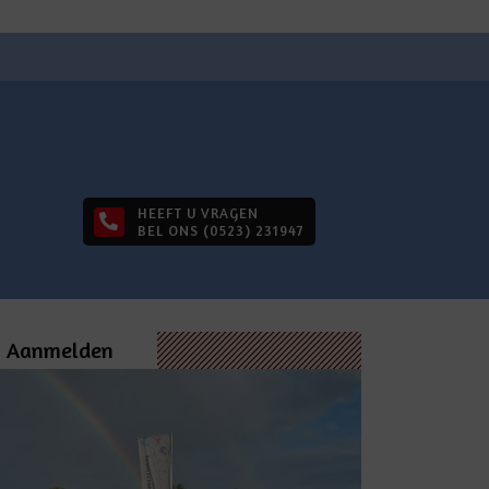
HEEFT U VRAGEN
BEL ONS (0523) 231947
Aanmelden