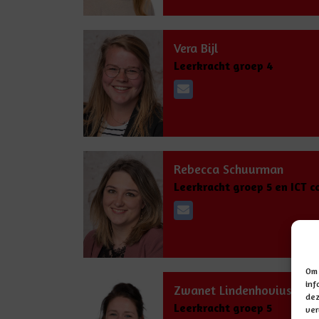
Vera Bijl
Leerkracht groep 4
Rebecca Schuurman
Leerkracht groep 5 en ICT c
Om 
inf
Zwanet Lindenhovius
dez
Leerkracht groep 5
ver