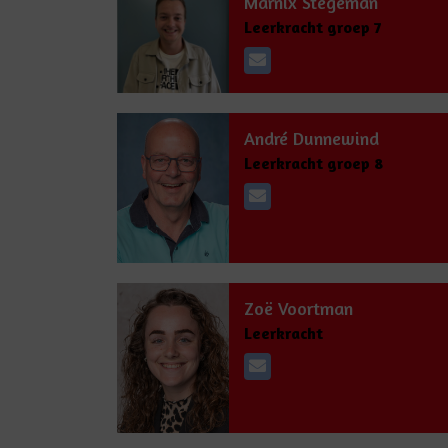
Marnix Stegeman
Leerkracht groep 7
André Dunnewind
Leerkracht groep 8
Zoë Voortman
Leerkracht