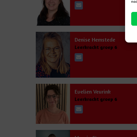
nad
Denise Hemstede
Leerkracht groep 6
Evelien Veurink
Leerkracht groep 6