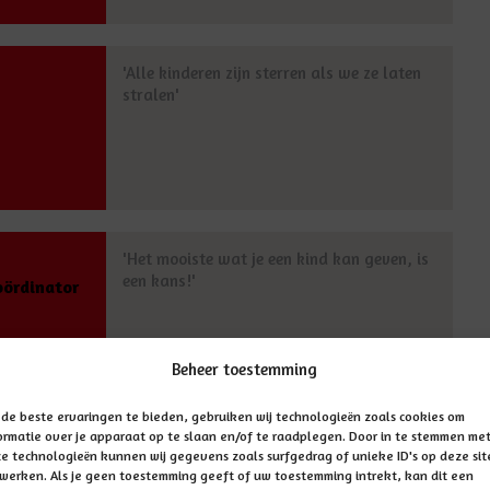
'Alle kinderen zijn sterren als we ze laten
stralen'
'Het mooiste wat je een kind kan geven, is
een kans!'
oördinator
Beheer toestemming
de beste ervaringen te bieden, gebruiken wij technologieën zoals cookies om
ormatie over je apparaat op te slaan en/of te raadplegen. Door in te stemmen me
e technologieën kunnen wij gegevens zoals surfgedrag of unieke ID's op deze sit
werken. Als je geen toestemming geeft of uw toestemming intrekt, kan dit een