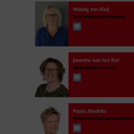
Wendy ten Kleij
Leerkrachtondersteuner
Janneke aan het Rot
Onderwijsassistent
Paula Hindriks
Adminstratief medewerkst