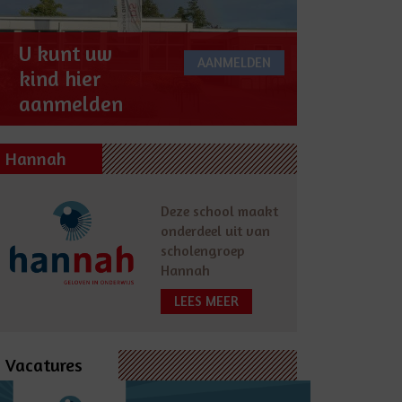
U kunt uw
AANMELDEN
kind hier
aanmelden
Hannah
Deze school maakt
onderdeel uit van
scholengroep
Hannah
LEES MEER
Vacatures