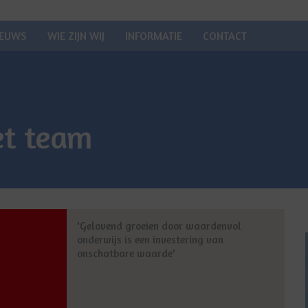
IEUWS
WIE ZIJN WIJ
INFORMATIE
CONTACT
t team
'Gelovend groeien door waardenvol
onderwijs is een investering van
onschatbare waarde'