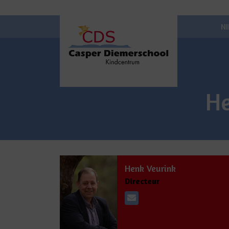
N
He
Henk Veurink
Directeur