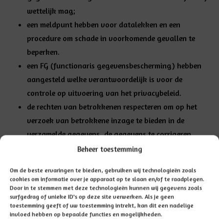
wettelijk mag;
een meldpunt hebben voor
datalekken
en een
procedure om schade in voorkomende gevallen te
beperken.
een
FG
(functionaris gegevensbescherming) hebben
aangesteld welke verantwoordelijk is voor de
controle op uitvoering van het privacybeleid.
de
rechten
van betrokkenen respecteren om op het
verzoek van betrokkene
inzage te bieden
in de
verzamelde gegevens, de gegevens te
corrigeren
wanneer deze niet kloppen of het
verwijderen
van de
Beheer toestemming
gegevens. Dit alles alleen wanneer dit niet in strijd is
Om de beste ervaringen te bieden, gebruiken wij technologieën zoals
met de wet.
cookies om informatie over je apparaat op te slaan en/of te raadplegen.
Door in te stemmen met deze technologieën kunnen wij gegevens zoals
Contact opnemen naar aanleiding van dit
surfgedrag of unieke ID's op deze site verwerken. Als je geen
toestemming geeft of uw toestemming intrekt, kan dit een nadelige
privacystatement, of bij algemene vragen met betrekking
invloed hebben op bepaalde functies en mogelijkheden.