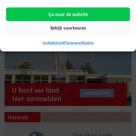
tot privacy kan via
privacy@hannahscholen.nl
Ga naar de website
Aanmelden
Bekijk voorkeuren
Cookiebeleid
Privacyverklaring
U kunt uw kind
AANMELDEN
hier aanmelden
Hannah
Deze school maakt