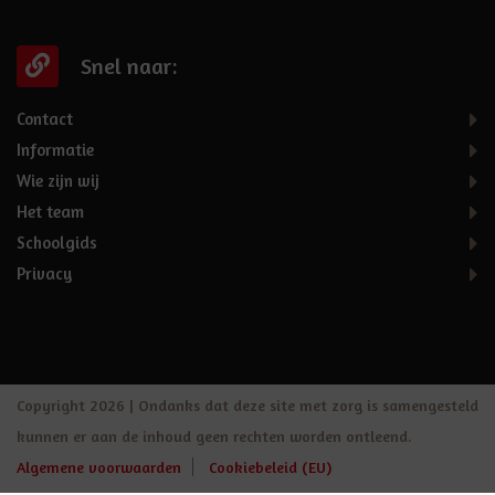
Snel naar:
Contact
Informatie
Wie zijn wij
Het team
Schoolgids
Privacy
Copyright 2026 | Ondanks dat deze site met zorg is samengesteld
kunnen er aan de inhoud geen rechten worden ontleend.
Algemene voorwaarden
Cookiebeleid (EU)