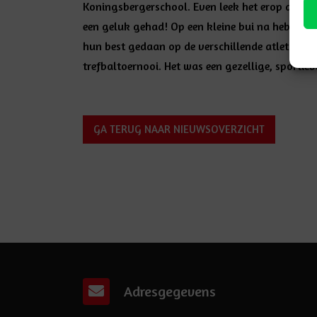
Koningsbergerschool. Even leek het erop dat d
een geluk gehad! Op een kleine bui na hebben 
hun best gedaan op de verschillende atletiekon
trefbaltoernooi. Het was een gezellige, sportie
GA TERUG NAAR NIEUWSOVERZICHT
Adresgegevens