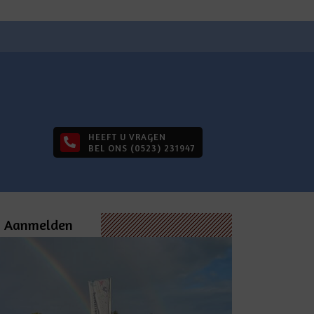
HEEFT U VRAGEN
BEL ONS (0523) 231947
Aanmelden