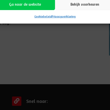
e sportdag in het water zou vallen, maar wat hebben we
Ga naar de website
Bekijk voorkeuren
we vooral de zon gezien en hebben de kinderen ontzettend
derdelen. ‘s middags was er een heus slagbal- en
Cookiebeleid
Privacyverklaring
ve dag!
Snel naar: