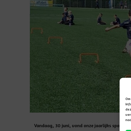
Om 
inf
dez
ver
nad
Vandaag, 30 juni, vond onze jaarlijks sportda