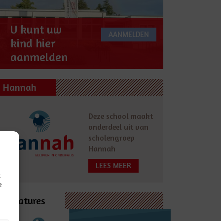
U kunt uw
AANMELDEN
kind hier
aanmelden
Hannah
Deze school maakt
onderdeel uit van
scholengroep
Hannah
LEES MEER
t
e
Vacatures